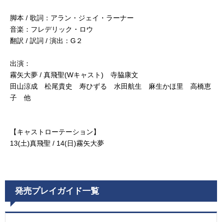
脚本 / 歌詞：アラン・ジェイ・ラーナー
音楽：フレデリック・ロウ
翻訳 / 訳詞 / 演出：G２
出演：
霧矢大夢 / 真飛聖(Wキャスト) 寺脇康文
田山涼成 松尾貴史 寿ひずる 水田航生 麻生かほ里 高橋恵
子 他
【キャストローテーション】
13(土)真飛聖 / 14(日)霧矢大夢
発売プレイガイド一覧