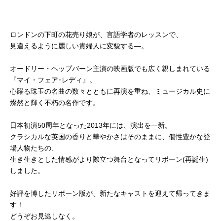
ロンドンの下町の花売り娘が、言語学者のレッスンで、
見違えるように麗しい貴婦人に変貌する―。
オードリー・ヘップバーン主演の映画版でも広く親しまれている
『マイ・フェア･レディ』。
心躍る珠玉の名曲の数々とともに再演を重ね、ミュージカル史に
燦然と輝く不朽の名作です。
日本初演50周年となった2013年には、演出を一新。
クラシカルな英国の香りと華やかさはそのままに、個性豊かな登
場人物たちの、
生き生きとした情感がより際立つ舞台となってリボーン(再誕生)
しました。
好評を博したリボーン版が、新たなキャストを迎えて帰ってきま
す！
どうぞお見逃しなく。