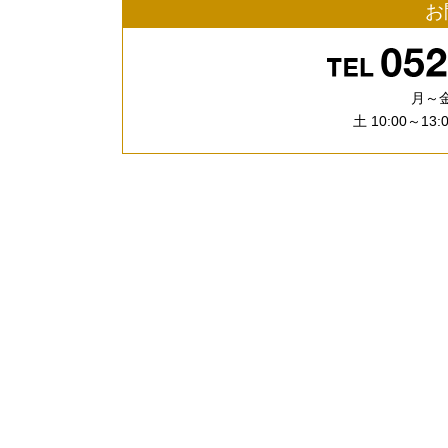
お
月～金
土 10:00～