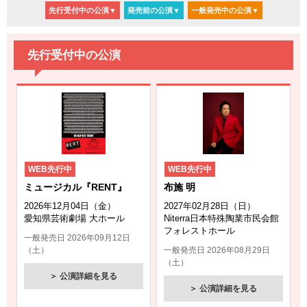
2026年7月21日
先行受付中の公演▼
発売前の公演▼
一般発売中の公演▼
GIGGS(by Eggs)×CIRCUS×KYODO TOKAI pre. 「POP
ROCK CIRCUS Extra vol.1」 supported by Heart FM
"HEART BREAKERS" 愛知公演の情報をアップしました！
先行受付中の公演
2026年7月21日
渡辺美里 治 チョコレート効果 プレゼンツ 渡辺美里 スタ
ジアム伝説～復活～ Sweet 60 西武ドーム公演の情報をア
ップしました！
2026年7月20日
なとり Zepp Tour 2027 愛知公演の情報をアップしまし
WEB先行中
WEB先行中
た！
ミュージカル『RENT』
布施 明
2026年12月04日（金）
2027年02月28日（日）
2026年7月20日
愛知県芸術劇場 大ホール
Niterra日本特殊陶業市民会館
Bimi Live Galley Tour 2026 -3rd Anniv. in AICHI- 愛知公演
フォレストホール
一般発売日 2026年09月12日
の情報をアップしました！
（土）
一般発売日 2026年08月29日
（土）
2026年7月11日
＞ 公演詳細を見る
CHANYEOL JAPAN TOUR 2026 -The Route-愛知公演の情
＞ 公演詳細を見る
報をアップしました！