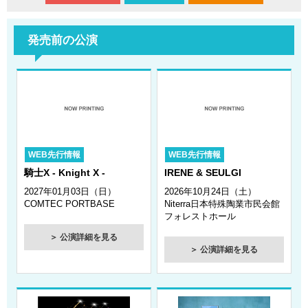
2026年7月6日
AMPTAKxCOLORS AMPTAKx侵略計画レインボーロード
発売前の公演
中93% 愛知公演の情報をアップしました！
2026年7月2日
Stray Kids World Tour <RUN IT JAPAN> 愛知公演の情報を
アップしました！
2026年7月2日
和太鼓集団倭-YAMATO 日本ツアー2026 名古屋公演の情報
WEB先行情報
WEB先行情報
をアップしました！
騎士X - Knight X -
IRENE & SEULGI
2026年7月1日
2027年01月03日（日）
2026年10月24日（土）
Daiwa House presents ミュージカル『ラ・カージュ・
COMTEC PORTBASE
Niterra日本特殊陶業市民会館
フォレストホール
オ・フォール 籠の中の道化たち』愛知公演の情報をアップ
しました！
＞ 公演詳細を見る
＞ 公演詳細を見る
2026年6月26日
2026 IS:SUE 2ND TOUR 愛知公演の情報をアップしまし
た！