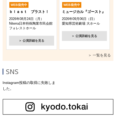
ップしました！
WEB発売中
WEB発売中
2026年6月15日
ｂｌａｓｔ ブラスト！
ミュージカル『ゴースト』
n.SSign Special Session 2026 " TWO ROOMS " 愛知公演
2026年08月24日（月）
2026年09月06日（日）
の情報をアップしました！
Niterra日本特殊陶業市民会館
愛知県芸術劇場 大ホール
フォレストホール
2026年6月8日
＞ 公演詳細を見る
BUDDiiS vol.12 Hall Tour - LiMiT - 愛知公演の情報をアッ
＞ 公演詳細を見る
プしました！
2026年6月8日
＞ 一覧を見る
高嶋ちさ子のザワつく！音楽会 2026 愛知公演の情報をア
ップしました！
SNS
2026年6月8日
Instagram投稿の取得に失敗しま
高嶋ちさ子のザワつく！昭和歌謡祭 2026 愛知公演の情報
した。
をアップしました！
2026年6月5日
MATSURI 2nd コンサートツアー 愛知公演の情報をアップ
しました！