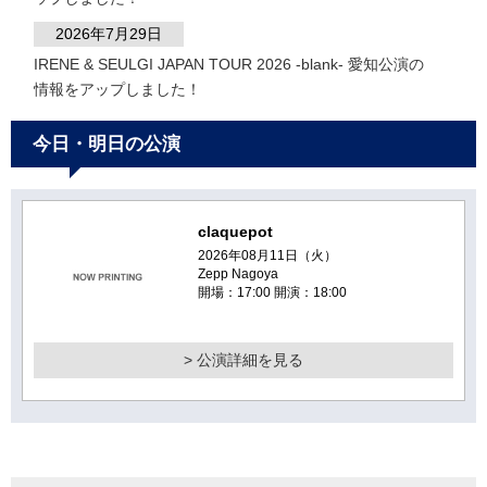
2026年7月29日
IRENE & SEULGI JAPAN TOUR 2026 -blank- 愛知公演の
情報をアップしました！
2026年7月25日
今日・明日の公演
葉加瀬太郎 東海東京フィナンシャル･グループ presents 葉
加瀬太郎 コンサートツアー 2026 〜30th Anniversary〜
THIS IS THIRTY 追加公演の情報をアップしました！
claquepot
2026年7月24日
2026年08月11日（火）
T.M.Revolution 愛知公演の情報をアップしました！
Zepp Nagoya
開場：17:00 開演：18:00
2026年7月24日
ふみの初ワンマンライブツアー2026 〜僕のすべてを知っ
> 公演詳細を見る
てるような君だから〜 愛知公演の情報をアップしました！
2026年7月22日
「椎名林檎と彼奴等と知る煩悩菩提」静岡公演の情報をア
ップしました！