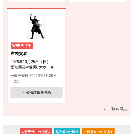
2026年7月11日
XANVALA TOUR 2026 ”CRITICAL" 愛知公演の情報をアッ
プしました！
2026年7月8日
AK-69 LIVE TOUR 2026 -Road to TOYOTA ARENA
WEB先行中
TOKYO- 愛知/静岡/三重/岐阜公演の情報をアップしまし
布袋寅泰
た！
2026年10月25日（日）
2026年7月8日
愛知県芸術劇場 大ホール
原因は自分にある。GNJB FC Limited Tour Laboratory -
一般発売日 2026年08月29日
Ne 愛知公演の情報をアップしました！
（土）
2026年7月8日
＞ 公演詳細を見る
Raychell Live Tour「Colorless」愛知公演の情報をアップ
しました！
＞ 一覧を見る
2026年7月6日
ばってん少女隊 ONE MAN TOUR 2026「MATSURI-10」
静岡公演の情報をアップしました！
先行受付中の公演▲
発売前の公演▼
一般発売中の公演▼