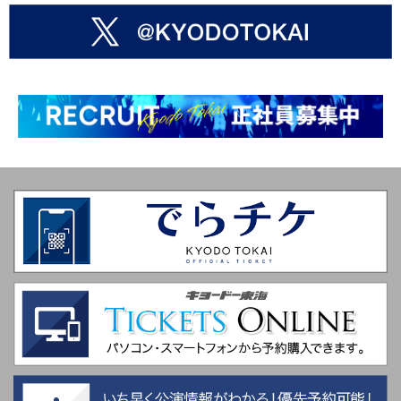
2026年6月5日
布施明 AKIRA FUSE LIVE TOUR 2026-2027 愛知公演の情
報をアップしました！
2026年6月5日
布袋寅泰 HOTEI the LIVE 2026 “45th Celebration GIGS”
STAY WILD TOUR 愛知公演の情報をアップしました！
2026年5月27日
LORNA SHORE Japan Tour 2026 愛知公演の情報をアップ
しました！
2026年5月26日
ミュージカル『天使にラブ・ソングを～シスター・アクト
～』「HIBIYA LIVE FESTIVAL 2026」トークショーのレポ
ートをアップしました！
2026年5月23日
T.C.R.横浜銀蝿R.S. It's Only Rock'n Roll 集会 2026 KEEP
ROLLING ～時代を超えて～ 愛知/静岡公演の情報をアップ
しました！