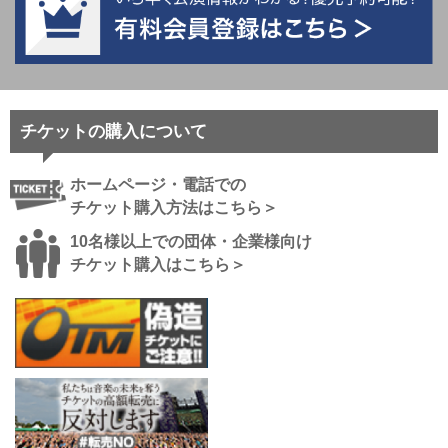
2026年5月21日
すにすて - Sneaker Step Prod.STPR MUSIC We are
SneakerStep! -2nd Step- ‘‘ACCEL’’ 愛知公演の情報をアッ
プしました！
チケットの購入について
2026年5月19日
claquepot zepp tour 2026 -キャリア- 愛知公演の情報をア
ホームページ・電話での
ップしました！
チケット購入方法はこちら＞
2026年5月13日
10名様以上での団体・企業様向け
tuki. 秋の修学旅行 〜天体観測〜 愛知公演の情報をアップ
チケット購入はこちら＞
しました！
2026年5月12日
クミココンサート2026 わが麗しき歌物語VOL.9 ～シャ
ンソンティックな歌たち 時代を紡ぎ、物語を歌う～ 愛知
公演の情報をアップしました！
2026年5月11日
ENHYPEN WORLD TOUR 'BLOOD SAGA' IN JAPAN 愛知