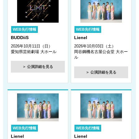
2026年6月26日
UNiFY 2026 東名阪ツアー 愛知公演の情報をアップしまし
た！
WEB先行情報
2026年6月25日
WEB先行情報
BUDDiiS
Lienel
大原櫻子 TOUR 2026 “REFRESH” 愛知公演の情報をアッ
プしました！
2026年10月11日（日）
2026年10月03日（土）
愛知県芸術劇場 大ホール
岡谷鋼機名古屋公会堂 大ホー
2026年6月24日
ル
Lienel 6th Live Tour 2026「ロマンティック・シンドロー
＞ 公演詳細を見る
ーム!!!!!!」愛知公演の情報をアップしました！
＞ 公演詳細を見る
2026年6月23日
Bruno Mars - The Romantic Tour in Japan 愛知公演の情報
をアップしました！
2026年6月22日
BIGBANG 2026 WORLD TOUR IN JAPAN 愛知公演の情報
をアップしました！
WEB先行情報
WEB先行情報
2026年6月19日
Lienel
Lienel