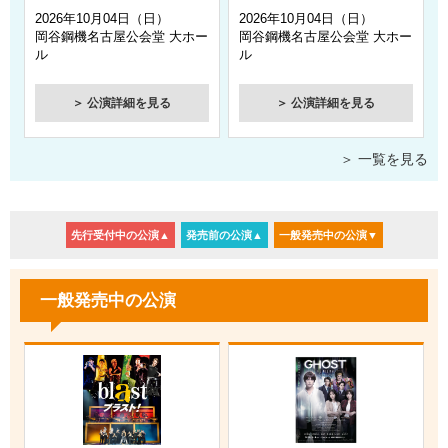
ミュージカル『RENT』愛知公演の情報をアップしまし
2026年10月04日（日）
2026年10月04日（日）
た！
岡谷鋼機名古屋公会堂 大ホー
岡谷鋼機名古屋公会堂 大ホー
ル
ル
2026年6月19日
Fishbone JAPAN TOUR 2026 愛知公演の情報をアップし
＞ 公演詳細を見る
＞ 公演詳細を見る
ました！
2026年6月18日
＞ 一覧を見る
騎士X - Knight X - Live Tour 2026-2027『Tier１』愛知公演
の情報をアップしました！
2026年6月18日
先行受付中の公演▲
発売前の公演▲
一般発売中の公演▼
rue&Lip - とぅるりぷ - 3rd ワンマン LIVE 〜Kiss Kiss
Kiss〜 東名阪ツアーの情報をアップしました！
一般発売中の公演
2026年6月18日
島袋寛子 HIROKO SHIMABUKURO 30th Anniversary Live
2026 -SPEED WAY- 愛知公演の情報をアップしました！
2026年6月18日
般若 2000%HIPHOP LIVE TOUR 2026 愛知公演の情報ア