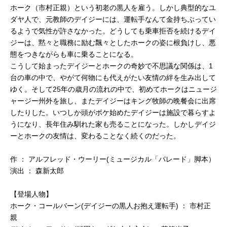
ホーク（市村正親）という初老の黒人を雇う。しかし典型的なユ
ダヤ人で、元教師のデイジーには、運転手なんて金持ちぶってい
るようで気性が許さなかった。どうしても乗車拒否を続けるデイ
ジーは、黙々と職務に励む飄々としたホークの姿に根負けし、悪
態をつきながらも車に乗ることになる。
こうして始まったデイジーとホークの奇妙で不思議な関係は、1
台の車の中で、やがて何物にも代えがたい友情の絆を生み出して
ゆく。そして25年の歳月の流れの中で、初めてホークはニュージ
ャージー州外を旅し、またデイジーはキング牧師の晩餐会に出席
したりした。いつしか頭がボケ始めたデイジーは施設で暮らすよ
うになり、長年住み馴れた家も売ることになった。しかしデイジ
ーとホークの友情は、変わることなく続くのだった。
作 ： アルフレッド・ウーリー(ミュージカル「パレード」脚本）
演出 ： 森新太郎
【登場人物】
ホーク・コールバーン(デイジーの黒人お抱え運転手) ： 市村正
親