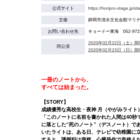
公式サイト
https://horipro-stage.jp/s
主催
静岡市清水文化会館マリナー
お問い合わせ先
キョードー東海 052-972-
2020年02月22日（土）開場
同公演
2020年02月23日（日）開場
一冊のノートから、
すべては始まった。
【STORY】
成績優秀な高校生・夜神 月（やがみライト
「このノートに名前を書かれた人間は40秒
に落とした“死のノート”（デスノート）で
いたライトは、ある日、テレビで幼稚園に
すると、誘拐犯は突然、心臓発作で息絶え