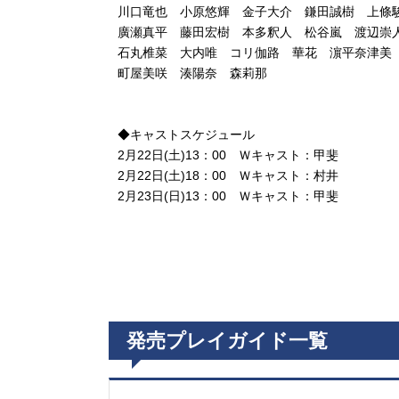
川口竜也 小原悠輝 金子大介 鎌田誠樹 上條
廣瀬真平 藤田宏樹 本多釈人 松谷嵐 渡辺崇
石丸椎菜 大内唯 コリ伽路 華花 濵平奈津美
町屋美咲 湊陽奈 森莉那
◆キャストスケジュール
2月22日(土)13：00 Ｗキャスト：甲斐
2月22日(土)18：00 Ｗキャスト：村井
2月23日(日)13：00 Ｗキャスト：甲斐
発売プレイガイド一覧