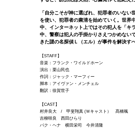
「自分こそが神に選ばれ、犯罪者のいない世
を使い、犯罪者の粛清を始めていく。世界
中、インターネット上ではその犯人を「キ
中、警察は犯人の手掛かりさえつかめない
きた謎の名探偵Ｌ（エル）が事件を解決す
【STAFF】
音楽：フランク・ワイルドホーン
演出：栗山民也
作詞：ジャック・マーフィー
脚本：アイヴァン・メンチェル
翻訳：徐賀世子
【CAST】
村井良大 / 甲斐翔真 (Ｗキャスト） 髙橋颯
吉柳咲良 西田ひらり
パク・ヘナ 横田栄司 今井清隆