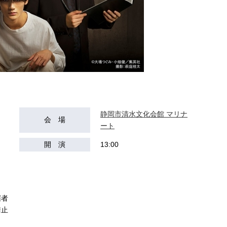
静岡市清水文化会館 マリナ
会 場
ート
開 演
13:00
催者
禁止