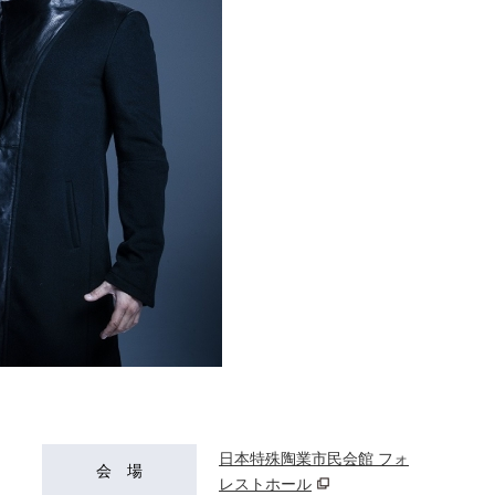
日本特殊陶業市民会館 フォ
会 場
レストホール