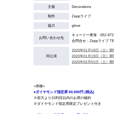
主催
Decorations
制作
Zeppライブ
協力
glove
キョードー東海 052-9
お問い合わせ先
合問合せ：Zeppライブ TEL：
2020年01月18日（土）開場
同公演
2020年01月19日（日）開場
2020年02月01日（土）開場
<席種>
●ダイヤモンド指定席 60,000円 (税込)
※前方より10列目以内のお席の確約
※ダイヤモンド指定席限定プレゼント付き