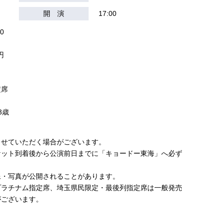
開 演
17:00
0
円
定席
3歳
させていただく場合がございます。
ケット到着後から公演前日までに「キョードー東海」へ必ず
。
像・写真が公開されることがあります。
プラチナム指定席、埼玉県民限定・最後列指定席は一般発売
がございます。