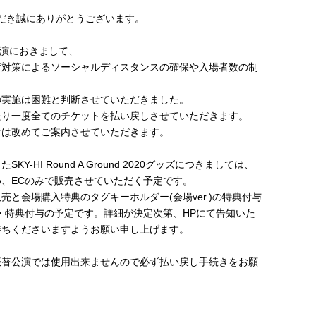
いただき誠にありがとうございます。
20全公演におきまして、
症対策によるソーシャルディスタンスの確保や入場者数の制
の実施は困難と判断させていただきました。
たり一度全てのチケットを払い戻しさせていただきます。
付は改めてご案内させていただきます。
Y-HI Round A Ground 2020グッズにつきましては、
、ECのみで販売させていただく予定です。
売と会場購入特典のタグキーホルダー(会場ver.)の特典付与
・特典付与の予定です。詳細が決定次第、HPにて告知いた
待ちくださいますようお願い申し上げます。
振替公演では使用出来ませんので必ず払い戻し手続きをお願