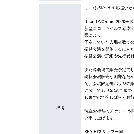
いつもSKY-HIを応援
Round A Ground20
新型コロナウイルス感染
限により、
予定していた入場者数で
振替公演を開催するにあ
振替公演の詳細や先行受
また各会場で販売予定でしたSK
現状会場販売が困難なため
尚、会場限定缶バッジの販
に関してもECのみで販売
しますので今しばらくお
備考
現在お持ちのチケットは
い申し上げます。
SKY-HIスタッフ一同