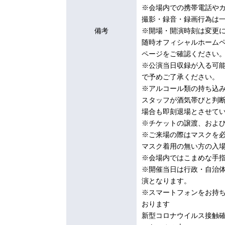
※会場内での携帯電話や
撮影・録音・録画行為は
備考
※開場・開演時刻は変更
随時オフィシャルホーム
ページをご確認ください
※公演当日収録が入る可
で予めご了承ください。
※アルコール類の持ち込
スタッフが酒気帯びと判
場合も即刻退場とさせて
※チケットの譲渡、およ
※ご来場の際はマスクを
マスク着用の無い方の入
※会場内ではこまめな手
※開催当日は行政・自治
演となります。
※スマートフォンをお持
おります
新型コロナウイルス接触確