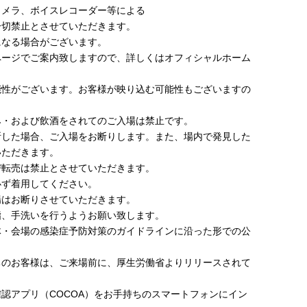
カメラ、ボイスレコーダー等による
一切禁止とさせていただきます。
になる場合がございます。
ページでご案内致しますので、詳しくはオフィシャルホーム
。
能性がございます。お客様が映り込む可能性もございますの
み・および飲酒をされてのご入場は禁止です。
断した場合、ご入場をお断りします。また、場内で発見した
いただきます。
び転売は禁止とさせていただきます。
必ず着用してください。
場はお断りさせていただきます。
指、手洗いを行うようお願い致します。
体・会場の感染症予防対策のガイドラインに沿った形での公
ちのお客様は、ご来場前に、厚生労働省よりリリースされて
認アプリ（COCOA）をお手持ちのスマートフォンにイン