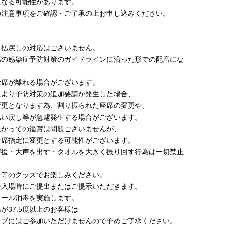
になる可能性があります。
の注意事項をご確認・ご了承の上お申し込みください。
る払戻しの対応はございません。
場の感染症予防対策のガイドラインに沿った形での配席にな
お席が離れる場合がございます。
により予防対策の追加要請が発生した場合、
変更となります為、割り振られた座席の変更や、
払い戻し等が急遽発生する場合がございます。
上がっての鑑賞は問題ございませんが、
着席指定に変更とする可能性がございます。
声援・大声を出す・タオルを大きく振り回す行為は一切禁止
ト等のグッズでお楽しみください。
を入場時にご提出またはご提示いただきます。
コール消毒を実施します。
が37.5度以上のお客様は
イブにはご参加いただけませんので予めご了承ください。