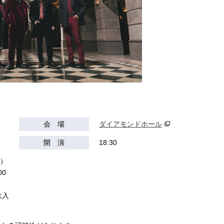
会 場
ダイアモンドホール
開 演
18:30
込）
0
は入