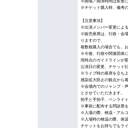
※開場／開演時間は変更
※チケット購入時、備考
【注意事項】
※出演メンバー変更によ
※販売座席は、行政・会
りますので、
複数枚購入の場合でも、
※今後、行政や関連団体
現時点のガイドラインが
公演日の変更、チケット
※ライブ時の座席を立ち
感染拡大防止の観点から
※会場内でのジャンプ・
とさせていただきます。
拍手と手拍子、ペンライ
※事前に配布する問診票
※入場の際、検温・アル
※入場時の検温の際、体温
チケットをお持ちでもラ