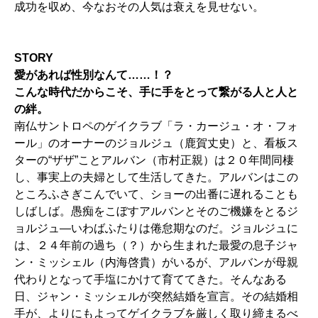
成功を収め、今なおその人気は衰えを見せない。
STORY
愛があれば性別なんて……！？
こんな時代だからこそ、手に手をとって繋がる人と人と
の絆。
南仏サントロペのゲイクラブ「ラ・カージュ・オ・フォ
ール」のオーナーのジョルジュ（鹿賀丈史）と、看板ス
ターの“ザザ”ことアルバン（市村正親）は２０年間同棲
し、事実上の夫婦として生活してきた。アルバンはこの
ところふさぎこんでいて、ショーの出番に遅れることも
しばしば。愚痴をこぼすアルバンとそのご機嫌をとるジ
ョルジュ―いわばふたりは倦怠期なのだ。ジョルジュに
は、２４年前の過ち（？）から生まれた最愛の息子ジャ
ン・ミッシェル（内海啓貴）がいるが、アルバンが母親
代わりとなって手塩にかけて育ててきた。そんなある
日、ジャン・ミッシェルが突然結婚を宣言。その結婚相
手が、よりにもよってゲイクラブを厳しく取り締まるべ