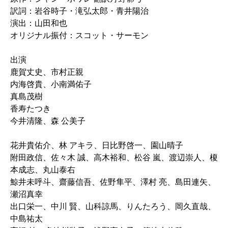
訳詞：岩谷時子・滝弘太郎・青井陽治
演出：山田和也
オリジナル振付：スコット・サーモン
出演
鹿賀丈史、市村正親
内海啓貴、小南満佑子
真島茂樹
香寿たつき
今井清隆、森 公美子
花井貴佑介、林 アキラ、日比野啓一、園山晴子
附田政信、佐々木 誠、高木裕和、松谷 嵐、渡辺崇人、榎
本成志、丸山泰右
鯨井未呼斗、齋藤信吾、佐野隼平、澤村 亮、島田連矢、
瀬沼真幸
出口栄一、中川 賢、山科諒馬、りんたろう、岡久直哉、
中島祐太