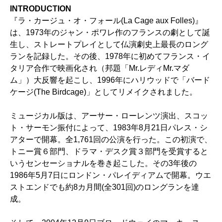
INTRODUCTION
『ラ・カージュ・オ・フォール(La Cage aux Folles)』
は、1973年のジャン・ポワレ作のフランスの劇として誕
生し、ストレートプレイとして仏演劇史上最長のロング
ランを記録した。その後、1978年に初めてフランス・イ
タリア合作で映画化され（邦題「Mr.レディMr.マダ
ム」）大反響を起こし、1996年にハリウッドで「バード
ケージ(The Birdcage)」としてリメイクされました。
ミュージカル版は、アーサー・ローレンツ演出、スコッ
ト・サーモン振付によって、1983年8月21日パレス・シ
アターで開幕。全1,761回の公演を行った。この初演で、
トニー賞６部門、ドラマ・デスク賞３部門を受賞すると
いうセンセーショナルを巻き起こした。その3年後の
1986年5月7日にロンドン・パレイディアムで開幕。ウエ
ストエンドでも約8カ月間(全301回)のロングランを達
成。