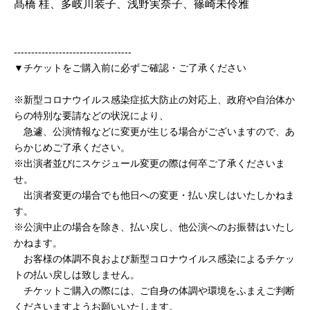
髙橋 桂、多岐川装子、浅野実奈子、篠崎未伶雅
----------------------------------
▼チケットをご購入前に必ずご確認・ご了承ください
※新型コロナウイルス感染症拡大防止の対応上、政府や自治体か
らの特別な要請などの状況により、
急遽、公演情報などに変更が生じる場合がございますので、あ
らかじめご了承ください。
※出演者並びにスケジュール変更の際は何卒ご了承くださいま
せ。
出演者変更の場合でも他日への変更・払い戻しはいたしかねま
す。
※公演中止の場合を除き、払い戻し、他公演へのお振替はいたし
かねます。
お客様の体調不良および新型コロナウイルス感染によるチケッ
トの払い戻しは致しません。
チケットご購入の際には、ご自身の体調や環境をふまえご判断
くださいますようお願いいたします。