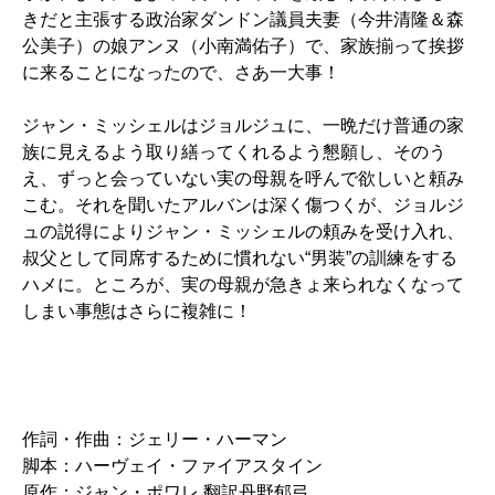
きだと主張する政治家ダンドン議員夫妻（今井清隆＆森
公美子）の娘アンヌ（小南満佑子）で、家族揃って挨拶
に来ることになったので、さあ一大事！
ジャン・ミッシェルはジョルジュに、一晩だけ普通の家
族に見えるよう取り繕ってくれるよう懇願し、そのう
え、ずっと会っていない実の母親を呼んで欲しいと頼み
こむ。それを聞いたアルバンは深く傷つくが、ジョルジ
ュの説得によりジャン・ミッシェルの頼みを受け入れ、
叔父として同席するために慣れない“男装”の訓練をする
ハメに。ところが、実の母親が急きょ来られなくなって
しまい事態はさらに複雑に！
作詞・作曲：ジェリー・ハーマン
脚本：ハーヴェイ・ファイアスタイン
原作：ジャン・ポワレ 翻訳丹野郁弓