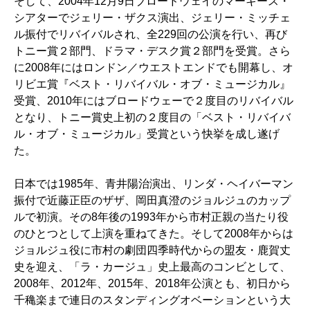
そして、2004年12月9日ブロードウェイのマーキース・
シアターでジェリー・ザクス演出、ジェリー・ミッチェ
ル振付でリバイバルされ、全229回の公演を行い、再び
トニー賞２部門、ドラマ・デスク賞２部門を受賞。さら
に2008年にはロンドン／ウエストエンドでも開幕し、オ
リビエ賞『ベスト・リバイバル・オブ・ミュージカル』
受賞、2010年にはブロードウェーで２度目のリバイバル
となり、トニー賞史上初の２度目の「ベスト・リバイバ
ル・オブ・ミュージカル」受賞という快挙を成し遂げ
た。
日本では1985年、青井陽治演出、リンダ・ヘイバーマン
振付で近藤正臣のザザ、岡田真澄のジョルジュのカップ
ルで初演。その8年後の1993年から市村正親の当たり役
のひとつとして上演を重ねてきた。そして2008年からは
ジョルジュ役に市村の劇団四季時代からの盟友・鹿賀丈
史を迎え、「ラ・カージュ」史上最高のコンビとして、
2008年、2012年、2015年、2018年公演とも、初日から
千穐楽まで連日のスタンディングオベーションという大