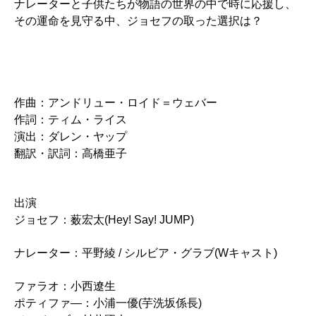
ナレーターと子供たちが物語の世界の中で時に応援し、
その運命を見守る中、ジョセフの取った選択は？
作曲：アンドリュー・ロイド＝ウェバー
作詞：ティム・ライス
演出：ダレン・ヤップ
翻訳・訳詞：高橋亜子
出演
ジョセフ：薮宏太(Hey! Say! JUMP)
ナレーター：平野綾 / シルビア・グラブ(Wキャスト)
ファラオ：小西遼生
ポティファ―：小浦一優(芋洗坂係長)