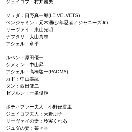
ジェイコブ：村井國夫
ジュダ：日野真一郎(LE VELVETS)
ベンジャミン：元木湧(少年忍者／ジャニーズJr.)
リーヴァイ：東山光明
ナフタリ：大山真志
アシェル：章平
ルベン：原田優一
シメオン：中山昇
アシェル：高橋駿一(PADMA)
カド：中山義紘
ダン：西田健二
ゼブルン：一条俊輝
ポティファー夫人：
小野妃香里
ジェイコブ夫人：
天野朋子
リーヴァイの妻：
玲実くれあ
ジュダの妻：
菜々香