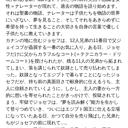
性＝ナレーターが現れて、過去の物語を語り始めます。
それは聖書の物語。ナレーターは子供たちを物語の世界
にいざない、夢を見ること、そしてそれをあきらめずに
希望を持って生きることの大切さを自身の言葉で優しく
子供たちに教えていきます。
カナンの地に住むジョセフは、12人兄弟の11番目で父ジ
ェイコブが贔屓する一番のお気に入り。ある日、ジョセ
フだけに父からカラフルなコート(＝テクニカラー・ドリ
ームコート)を授けられたが、残る11人の兄弟から妬まれ
てしまい、策を講じられて奴隷として売り払われてしま
った。奴隷となってエジプトで暮らすことになったジョ
セフだが、持ち前の真面目さで献身的に仕えるうち、主
人に信頼されていくように。しかし、主人の妻から一方
的に想いを寄せられたことがきっかけで、投獄されてし
まう。牢獄でジョセフは、“夢を読み解く”能力を生かし
て登りつめていき、ついにはエジプト国王に仕える立場
になっていたある日、かつて自分を売り飛ばした兄弟た
ちがジョセフの前に現れて…。