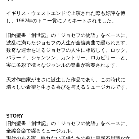
イギリス・ウェストエンドで上演された際も好評を博
し、1982年のトニー賞にノミネートされました。
旧約聖書「創世記」の「ジョセフの物語」をベースに、
波乱に満ちたジョセフの人生が全編楽曲で綴られます。
数奇な運命を辿るジョセフの人生に相応しく、ロック、
バラード、シャンソン、カントリー、ロカビリー…と、
実に多彩で様々なジャンルの楽曲が演奏されます。
天才作曲家がまさに誕生した作品であり、この時代に
瑞々しい希望と生きる喜びを与えるミュージカルです。
STORY
旧約聖書「創世記」の「ジョセフの物語」をベースに、
全編音楽で綴るミュージカル。
現代のある家。眠れない子供たちの前に突然不思議な女