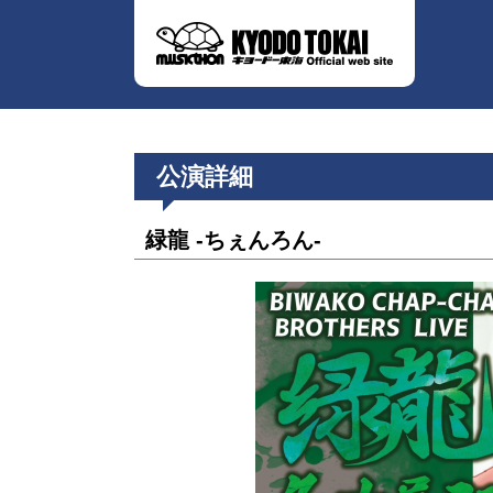
公演詳細
緑⿓ -ちぇんろん-