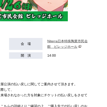
Niterra日本特殊陶業市民会
会 場
館 ビレッジホール
開 演
14:00
名古屋公演の払い戻しに関してご案内させて頂きます。
に際して、
日来場されなかった方を対象にチケットの払い戻しをさせて
にこちらの詳細よりご確認の上、ご購入先での払い戻しのお