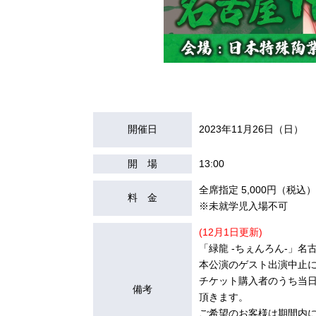
開催日
2023年11月26日（日）
開 場
13:00
全席指定 5,000円（税込）
料 金
※未就学児入場不可
(12月1日更新)
「緑龍 -ちぇんろん-」
本公演のゲスト出演中止
チケット購入者のうち当
備考
頂きます。
ご希望のお客様は期間内