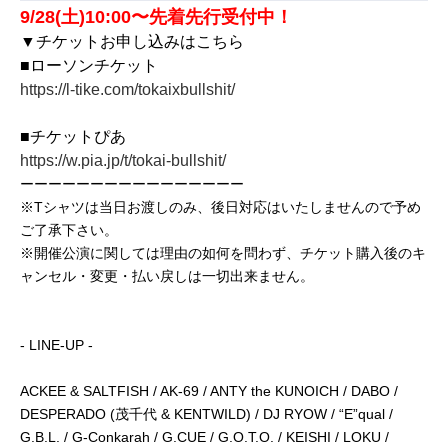
9/28(土)10:00〜先着先行受付中！
▼チケットお申し込みはこちら
■ローソンチケット
https://l-tike.com/tokaixbullshit/
■チケットぴあ
https://w.pia.jp/t/tokai-bullshit/
ーーーーーーーーーーーーーーーー
※Tシャツは当日お渡しのみ、後日対応はいたしませんので予め
ご了承下さい。
※開催公演に関しては理由の如何を問わず、チケット購入後のキ
ャンセル・変更・払い戻しは一切出来ません。
- LINE-UP -
ACKEE & SALTFISH / AK-69 / ANTY the KUNOICH / DABO /
DESPERADO (茂千代 & KENTWILD) / DJ RYOW / “E”qual /
G.B.L. / G-Conkarah / G.CUE / G.O.T.O. / KEISHI / LOKU /