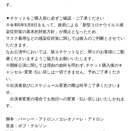
す。
▼チケットをご購入前に必ずご確認・ご了承ください
※令和5年5⽉8⽇をもって、政府による「新型コロナウイルス感
染症対策の基本的対処⽅針」が廃⽌となったため、
マスク着⽤などの感染症対策に関しては個⼈のご判断とさせてい
ただきます。
なお公演中においては、咳エチケットなど、周りのお客様にご配
慮くださいますようご協⼒をお願いいたします。
※開催公演に関しては理由の如何を問わず､チケット購入後のキ
ャンセル･変更･払い戻しは一切できません。予めご了承くださ
い。
※出演者並びにスケジュール変更の際は何卒ご了承くださいま
せ。
出演者変更の場合でも他日への変更・払い戻しはいたしかねま
す。
脚本：パーシー・アドロン／エレオノーレ・アドロン
音楽：ボブ・テルソン