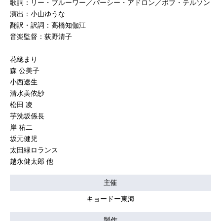
歌詞：リー・ブルーワー／パーシー・アドロン／ボブ・テルソン
演出：小山ゆうな
翻訳・訳詞：高橋知伽江
音楽監督：荻野清子
花總まり
森 公美子
小西遼生
清水美依紗
松田 凌
芋洗坂係長
岸 祐二
坂元健児
太田緑ロランス
越永健太郎 他
主催
キョードー東海
製作