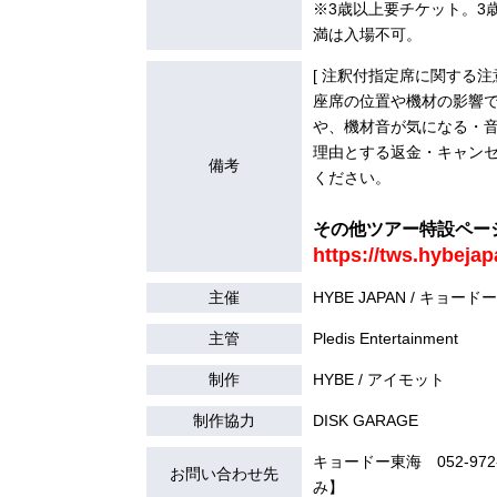
※3歳以上要チケット。3
満は入場不可。
[ 注釈付指定席に関する注意
座席の位置や機材の影響
や、機材音が気になる・
理由とする返金・キャン
備考
ください。
その他ツアー特設ペー
https://tws.hybeja
主催
HYBE JAPAN / キョード
主管
Pledis Entertainment
制作
HYBE / アイモット
制作協力
DISK GARAGE
キョードー東海 052-972-7
お問い合わせ先
み】