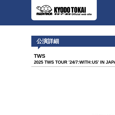
公演詳細
TWS
2025 TWS TOUR '24/7:WITH:US' IN JA