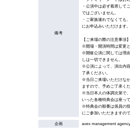
・公演中は必ず着席して
ではございません。
・ご家族連れでなくても
にお申込みいただけます
備考
【ご来場の際の注意事項
※開場・開演時間は変更
※開催公演に関しては理由
しは⼀切できません。
※公演によって、演出内
了承ください。
※当日ご来場いただけな
ますので、予めご了承く
※当⽇本⼈の体調次第で
いった各種特典会は座っ
※特典会の順番は係員の
にご参加いただきますの
企画
avex management agency 