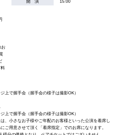
開 演
15:00
）
円
のお
賞
だ
有料
ジ上で握手会（握⼿会の様子は撮影OK）
典
ジ上で握手会（握⼿会の様子は撮影OK）
とは、小さなお子様やご年配のお客様といった公演を着席し
為にご⽤意させて頂く「着席指定」でのお席になります。
1人様分の価格となり、ペアチケットではございません。