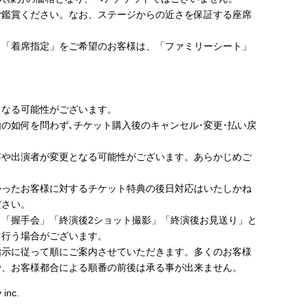
ご鑑賞ください。なお、ステージからの近さを保証する座席
、「着席指定」をご希望のお客様は、「ファミリーシート」
。
】
となる可能性がございます。
の如何を問わず､チケット購⼊後のキャンセル･変更･払い戻
容や出演者が変更となる可能性がございます。あらかじめご
かったお客様に対するチケット特典の後日対応はいたしかね
ださい。
、「握手会」「終演後2ショット撮影」「終演後お見送り」と
て行う場合がございます。
指示に従って順にご案内させていただきます。多くのお客様
で、お客様都合による順番の前後は承る事が出来ません。
inc.