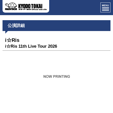
公演詳細
i☆Ris
i☆Ris 11th Live Tour 2026