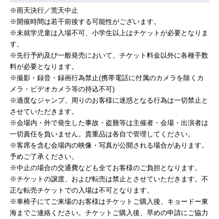
※雨天決行／荒天中止
※開催時間は若干前後する可能性がございます。
※未就学児童は入場不可、小学生以上はチケットが必要となりま
す。
※先行予約及び一般発売において、チケット料金以外に各種手数
料が必要となります。
※撮影・録音・録画行為禁止(携帯電話に付属のカメラを除くカ
メラ・ビデオカメラ等の持込不可)
※過度なジャンプ、周りのお客様に迷惑となる行為は一切禁止と
させていただきます。
※会場内・外で発生した事故・盗難等は主催者・会場・出演者は
一切責任を負いません。貴重品は各自で管理してください。
※客席を含む会場内の映像・写真が公開される場合があります。
予めご了承ください。
※中止の場合の交通費なども全てお客様のご負担となります。
※チケットの譲渡、および転売は禁止とさせていただきます。不
正な転売チケットでの入場は不可となります。
※車椅子にてご来場のお客様はチケットご購入後、キョードー東
海までご連絡ください。チケットご購入後、早めの申請にご協力