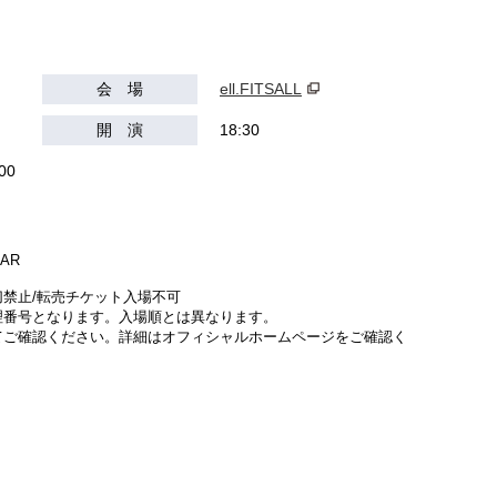
会 場
ell.FITSALL
開 演
18:30
00
EAR
禁⽌/転売チケット入場不可
理番号となります。入場順とは異なります。
てご確認ください。詳細はオフィシャルホームページをご確認く