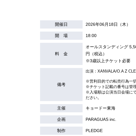
開催日
2026年06月18日（木）
開 場
18:00
オールスタンディング 5,5
料 金
円（税込）
※3歳以上チケット必要
出演：XANVALA/O.A Z CL
※営利目的での転売⾏為一切
備考
※チケット記載の番号は管
※
入場順は公演当日会場に
ださい。
主催
キョードー東海
企画
PARAGUAS inc.
制作
PLEDGE