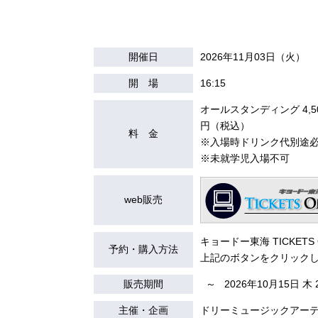
開催日
2026年11月03日（火）
開 場
16:15
オールスタンディング 4,5
円（税込）
料 金
※入場時ドリンク代別途
※未就学児入場不可
web販売
キョードー東海 TICKET
予約・購入方法
上記のボタンをクリック
販売期間
～ 2026年10月15日 木 2
主催・企画
ドリーミュージックアーティス