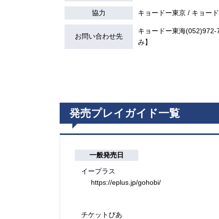
協力
キョードー東京 / キョー
キョードー東海(052)972-7
お問い合わせ先
み】
発売プレイガイド一覧
一般発売日
イープラス
https://eplus.jp/gohobi/
チケットぴあ