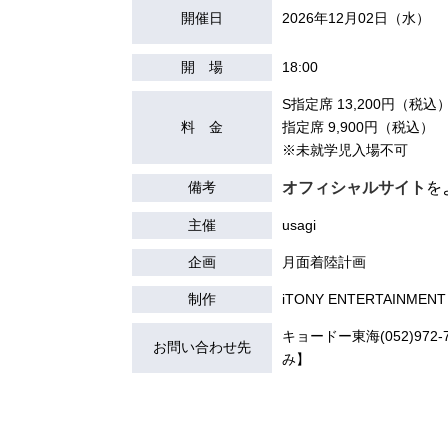
開催日
2026年12月02日（水）
開 場
18:00
S指定席 13,200円（税込
料 金
指定席 9,900円（税込）
※未就学児⼊場不可
備考
オフィシャルサイト
を
主催
usagi
企画
月面着陸計画
制作
iTONY ENTERTAINMENT
キョードー東海(052)972-7
お問い合わせ先
み】