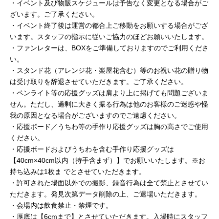
・イベント及び物販スケジュールは予告なく変更となる場合がご
ざいます。ご了承ください。
・イベント終了後は運営の都合上ご移動をお願いする場合がござ
います。スタッフの指⽰に従いご協⼒のほどお願いいたします。
・ファンレターは、BOXをご準備しておりますのでご利⽤くださ
い。
・スタンド花（アレンジ花・楽屋花含む）等のお祝い花の贈り物
は受け取りを辞退させていただきます。ご了承ください。
・ペンライト等の応援グッズは肩より上に掲げても問題ございま
せん。ただし、過剰に⼤きく振る⾏為は他のお客様のご迷惑や怪
我の原因となる場合がございますのでご遠慮ください。
・応援ボード／うちわ等の⼿作り応援グッズは胸の⾼さでご使⽤
ください。
・応援ボードおよびうちわを含む⼿作り応援グッズは
【40cm×40cm以内（持⼿含まず）】でお願いいたします。※お
持ち込みは1枚ま でとさせていただきます。
・許可された場⾯以外での撮影、録⾳⾏為は全て禁⽌とさせてい
ただきます。発⾒次第データ削除の上、ご退場いただきます。
・会場内は飲⾷禁⽌・禁煙です。
・厚底は【6cmまで】とさせていただきます。⼊場時にスタッフ