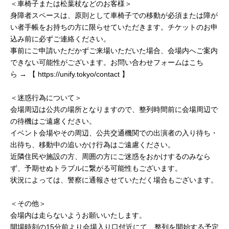
＜⾞椅⼦または松葉杖などのお客様＞
⾝障者スペースは、原則として⾞椅⼦での移動が必須または障が
い者⼿帳をお持ちの⽅に限らせていただきます。チケットのお申
込み前に必ずご連絡ください。
事前にご申請いただかずご来場いただいた場合、会場内へご案内
できない可能性がございます。お問い合わせフォームはこち
ら → 【 https://unify.tokyo/contact 】
＜迷惑⾏為について＞
会場周辺は公共の場所となりますので、整列時間前に会場周辺で
の待機はご遠慮ください。
イベント会場やその周辺、公共交通機関での出演者の⼊り待ち・
出待ち、移動中の追いかけ⾏為はご遠慮ください。
近隣住⺠や施設の⽅、周囲の⽅にご迷惑をおかけするのみなら
ず、予期せぬトラブルに繋がる可能性もございます。
状況によっては、警察に通報させていただく場合もございます。
＜その他＞
会場内は走らないようお願いいたします。
開場時刻の15分前より会場入り口付近にて、整列を開始する予定