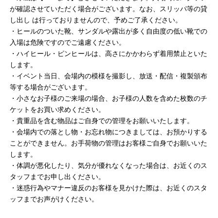
が確認させていただく場合がございます。なお、スリッパ等の貸
し出し は⾏っておりませんので、予めご了承ください。
・ヒールのついた靴、サンダルや露出が多く⾃由度の低い靴での
⼊場は危険ですのでご遠慮ください。
・ハイヒール・ピンヒールは、⾼さにかかわらず着⽤禁⽌といた
します。
・イベント当⽇、会場内の模様を撮影し、放送・配信・複製頒布
等する場合がございます。
・⼩さなお⼦様のご来場の場合、お⼦様の⼈数を含めた枚数のチ
ケットをお買い求めください。
・貴重品を含む物品はご⾃⾝での管理をお願いいたします。
・会場内での落とし物・お忘れ物につきましては、お預かりする
ことができません。お⼿荷物の管理はお客様ご⾃⾝でお願いいた
します。
・体調が悪化したり、気分が優れなくなった場合は、お近くのス
タッフまでお申し出ください。
・迷惑⾏為やマナー違反のお客様を⾒かけた際は、お近くのスタ
ッフまでお声がけください。