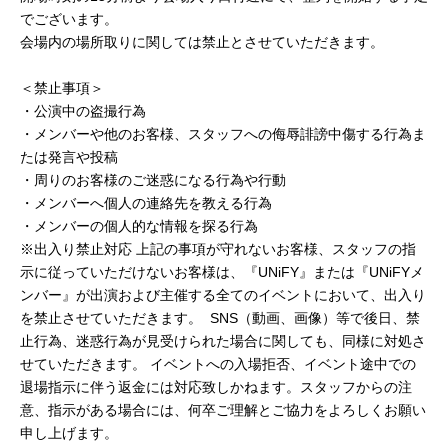
でございます。
会場内の場所取りに関しては禁止とさせていただきます。
＜禁⽌事項＞
・公演中の盗撮行為
・メンバーや他のお客様、スタッフへの侮辱誹謗中傷する行為ま
たは発言や投稿
・周りのお客様のご迷惑になる行為や行動
・メンバーへ個人の連絡先を教える行為
・メンバーの個人的な情報を探る行為
※出入り禁止対応 上記の事項が守れないお客様、スタッフの指
示に従っていただけないお客様は、『UNiFY』または『UNiFYメ
ンバー』が出演および主催する全てのイベントにおいて、出入り
を禁止させていただきます。 SNS（動画、画像）等で後日、禁
止行為、迷惑行為が見受けられた場合に関しても、同様に対処さ
せていただきます。 イベントへの入場拒否、イベント途中での
退場指示に伴う返金には対応致しかねます。スタッフからの注
意、指示がある場合には、何卒ご理解とご協力をよろしくお願い
申し上げます。