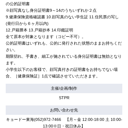
の公的証明書
※顔写真なし身分証明書9～14のうちいずれか２点
9.健康保険資格確認書 10.顔写真のない学生証 11.住民票の写し
(発行日から６ヶ月以内)
12.戸籍謄本 13.戸籍抄本 14.印鑑証明
全て原本が対象となります（コピー不可）。
公的証明書はいずれも、公的に発行された状態のままお持ちくだ
さい。
期限切れ、手書き、細工が施されている身分証明書は無効となり
ます。
小学生以下のお客様で、顔写真付きの証明書をお持ちでない場
合、［健康保険証］1点で確認させていただきます。
主催/企画/制作
STPR
お問い合わせ先
キョードー東海(052)972-7466 【月～金 12:00-18:00 土 10:00-
13:00※日・祝日休み】