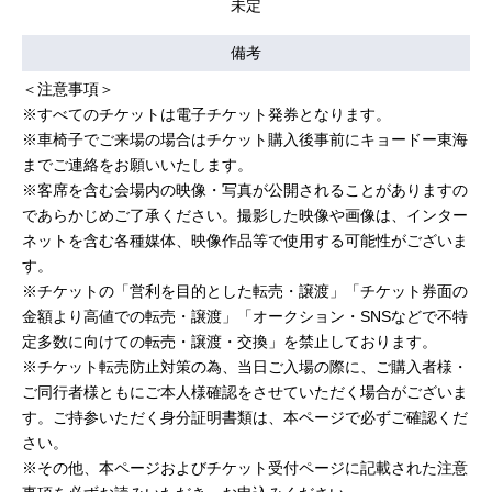
未定
備考
＜注意事項＞
※すべてのチケットは電子チケット発券となります。
※車椅子でご来場の場合はチケット購入後事前にキョードー東海
までご連絡をお願いいたします。
※客席を含む会場内の映像・写真が公開されることがありますの
であらかじめご了承ください。撮影した映像や画像は、インター
ネットを含む各種媒体、映像作品等で使用する可能性がございま
す。
※チケットの「営利を目的とした転売・譲渡」「チケット券面の
金額より高値での転売・譲渡」「オークション・SNSなどで不特
定多数に向けての転売・譲渡・交換」を禁止しております。
※チケット転売防止対策の為、当日ご入場の際に、ご購入者様・
ご同行者様ともにご本人様確認をさせていただく場合がございま
す。ご持参いただく身分証明書類は、本ページで必ずご確認くだ
さい。
※その他、本ページおよびチケット受付ページに記載された注意