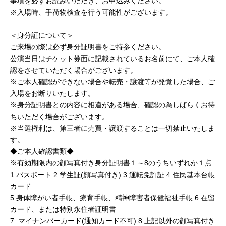
事項を必ずお読みいただき、お申込みください。
※入場時、手荷物検査を行う可能性がございます。
＜身分証について＞
ご来場の際は必ず身分証明書をご持参ください。
公演当日はチケット券面に記載されているお名前にて、ご本人確
認をさせていただく場合がございます。
※ご本人確認ができない場合や転売・譲渡等が発覚した場合、ご
入場をお断りいたします。
※身分証明書との内容に相違がある場合、確認の為しばらくお待
ちいただく場合がございます。
※当選権利は、第三者に売買・譲渡することは一切禁止いたしま
す。
◆ご本人確認書類◆
※有効期限内の顔写真付き身分証明書１～8のうちいずれか１点
1.パスポート 2.学生証(顔写真付き) 3.運転免許証 4.住民基本台帳
カード
5.身体障がい者手帳、療育手帳、精神障害者保健福祉手帳 6.在留
カード、または特別永住者証明書
7. マイナンバーカード(通知カード不可) 8.上記以外の顔写真付き