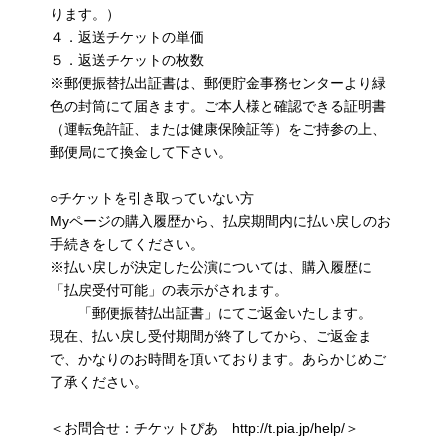
ります。）
４．返送チケットの単価
５．返送チケットの枚数
※郵便振替払出証書は、郵便貯金事務センターより緑
色の封筒にて届きます。ご本人様と確認できる証明書
（運転免許証、または健康保険証等）をご持参の上、
郵便局にて換金して下さい。
○チケットを引き取っていない方
Myページの購入履歴から、払戻期間内に払い戻しのお
手続きをしてください。
※払い戻しが決定した公演については、購入履歴に
「払戻受付可能」の表示がされます。
「郵便振替払出証書」にてご返金いたします。
現在、払い戻し受付期間が終了してから、ご返金ま
で、かなりのお時間を頂いております。あらかじめご
了承ください。
＜お問合せ：チケットぴあ http://t.pia.jp/help/＞