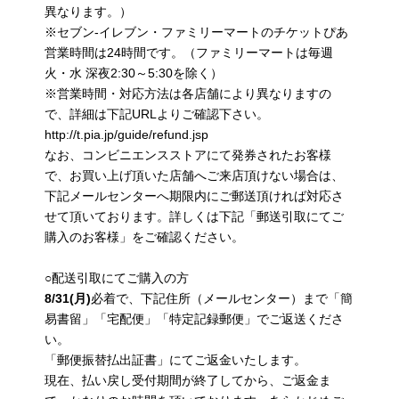
異なります。）
※セブン-イレブン・ファミリーマートのチケットぴあ
営業時間は24時間です。（ファミリーマートは毎週
火・水 深夜2:30～5:30を除く）
※営業時間・対応方法は各店舗により異なりますの
で、詳細は下記URLよりご確認下さい。
http://t.pia.jp/guide/refund.jsp
なお、コンビニエンスストアにて発券されたお客様
で、お買い上げ頂いた店舗へご来店頂けない場合は、
下記メールセンターへ期限内にご郵送頂ければ対応さ
せて頂いております。詳しくは下記「郵送引取にてご
購入のお客様」をご確認ください。
○配送引取にてご購入の方
8/31(
月)
必着で、下記住所（メールセンター）まで「簡
易書留」「宅配便」「特定記録郵便」でご返送くださ
い。
「郵便振替払出証書」にてご返金いたします。
現在、払い戻し受付期間が終了してから、ご返金ま