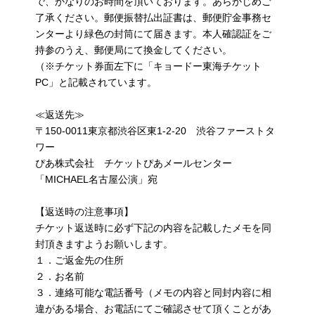
で、かなりのお時間を頂いております。あらかじめご
了承ください。郵便振替払出証書は、郵便貯金事務セ
ンターより緑色の封筒にて届きます。本人確認証をご
持参のうえ、郵便局にて換金してください。
（※チケット券面左下に「キョードー東海チケット
PC」と記載されています。
≪返送先≫
〒150-0011東京都渋谷区東1-2-20 渋谷ファーストタ
ワー
ぴあ株式会社 チケットぴあメールセンター
「MICHAEL名古屋公演」宛
【返送時の注意事項】
チケット返送時に必ず下記の内容を記載したメモを同
封頂きますようお願いします。
１．ご返金先の住所
２．お名前
３．連絡可能な電話番号（メモの内容と同封内容に相
違がある場合、お電話にてご確認させて頂くことがあ