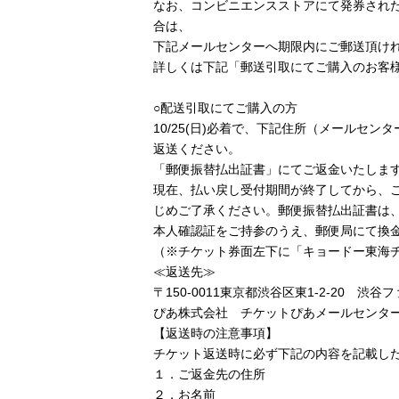
なお、コンビニエンスストアにて発券され
合は、
下記メールセンターへ期限内にご郵送頂け
詳しくは下記「郵送引取にてご購入のお客
○配送引取にてご購入の方
10/25(日)必着で、下記住所（メールセ
返送ください。
「郵便振替払出証書」にてご返金いたしま
現在、払い戻し受付期間が終了してから、
じめご了承ください。郵便振替払出証書は
本人確認証をご持参のうえ、郵便局にて換
（※チケット券面左下に「キョードー東海チ
≪返送先≫
〒150-0011東京都渋谷区東1-2-20 渋
ぴあ株式会社 チケットぴあメールセンター「S
【返送時の注意事項】
チケット返送時に必ず下記の内容を記載し
１．ご返金先の住所
２．お名前