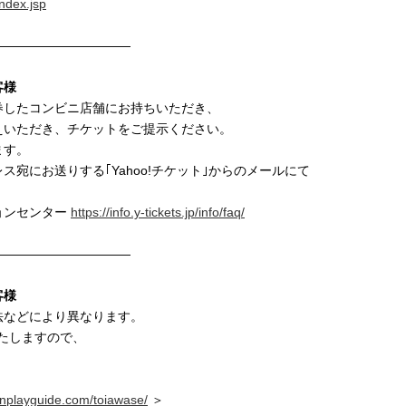
index.jsp
———————————
客様
券したコンビニ店舗にお持ちいただき、
えいただき、チケットをご提示ください。
ます。
宛にお送りする｢Yahoo!チケット｣からのメールにて
ョンセンター
https://info.y-tickets.jp/info/faq/
———————————
客様
法などにより異なります。
たしますので、
cnplayguide.com/toiawase/
＞