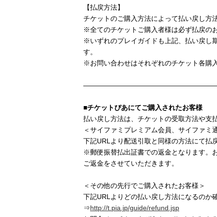
【払戻方法】
チケットのご購入方法によって払い戻し方
※全てのチケットご購入者様は必ず払戻の
※いずれのプレイガイドも上記、払い戻し
す。
※お問い合わせはそれぞれのチケット各購
———————————————————
■チケットぴあにてご購入されたお客様
払い戻し方法は、チケットの受取方法や支
＜サイファミプレミアム会員、サイファミ
下記URLより配送引取と同様の方法にて払
※郵便振替払出証書での返金となります。お
ご返金をさせていただきます。
＜その他の先行でご購入されたお客様＞
下記URLよりどの払い戻し方法になるのか
⇒
http://t.pia.jp/guide/refund.jsp