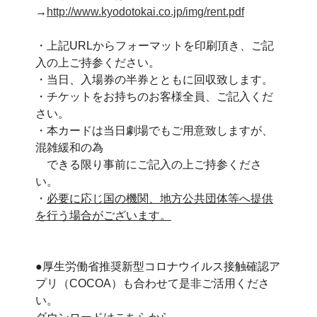
→
http://www.kyodotokai.co.jp/img/rent.pdf
・上記URLからフォーマットを印刷頂き、ご記
入の上ご持参ください。
・当日、入場券の半券とともに回収致します。
・チケットをお持ちのお客様全員、ご記入くだ
さい。
・本カードは当日劇場でもご用意致しますが、
混雑緩和の為
できる限り事前にご記入の上ご持参くださ
い。
・
必要に応じ国の機関、地方公共団体等へ提供
を行う場合がございます。
●厚生労働省推奨新型コロナウイルス接触確認ア
プリ（COCOA）も合わせて是非ご活用くださ
い。