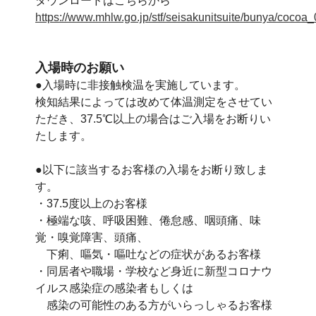
ダウンロードはこちらから
https://www.mhlw.go.jp/stf/seisakunitsuite/bunya/cocoa
入場時のお願い
●入場時に非接触検温を実施しています。
検知結果によっては改めて体温測定をさせてい
ただき、37.5℃以上の場合はご入場をお断りい
たします。
●以下に該当するお客様の入場をお断り致しま
す。
・37.5度以上のお客様
・極端な咳、呼吸困難、倦怠感、咽頭痛、味
覚・嗅覚障害、頭痛、
下痢、嘔気・嘔吐などの症状があるお客様
・同居者や職場・学校など身近に新型コロナウ
イルス感染症の感染者もしくは
感染の可能性のある方がいらっしゃるお客様