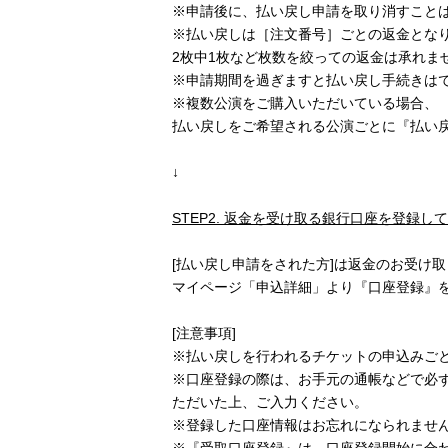
※申請後に、払い戻し申請を取り消すこと
※払い戻しは［注文番号］ごとの返金とな
2枚中1枚など枚数を絞っての返金は承れま
※申請期間を過ぎますと払い戻し手続きは
※複数公演をご購入いただいている場合、
払い戻しをご希望される公演ごとに『払い
↓
STEP2.
返金を受け取る銀行口座を登録して
[払い戻し申請をされた方]は返金のお受け
マイページ「申込詳細」より『口座登録』
[注意事項]
※払い戻しを行われるチケットの申込みご
※口座登録の際は、お手元の通帳などで必ず[
ただいた上、ご入力ください。
※登録した口座情報はお忘れになられませ