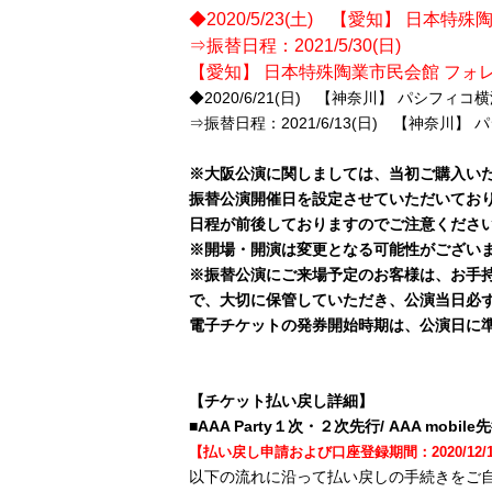
◆2020/5/23(土) 【愛知】 日本
⇒振替日程：2021/5/30(日)
【愛知】 日本特殊陶業市民会館 フォレ
◆2020/6/21(日) 【神奈川】 パシフィ
⇒振替日程：2021/6/13(日) 【神奈川】
※大阪公演に関しましては、当初ご購入い
振替公演開催日を設定させていただいてお
日程が前後しておりますのでご注意くださ
※開場・開演は変更となる可能性がござい
※振替公演にご来場予定のお客様は、お手
で、大切に保管していただき、公演当日必
電子チケットの発券開始時期は、公演日に
【チケット払い戻し詳細】
■AAA Party１次・２次先行/ AAA mob
【
払い戻し申請および口座登録期間
：
2
020/12/
以下の流れに沿って払い戻しの手続きをご