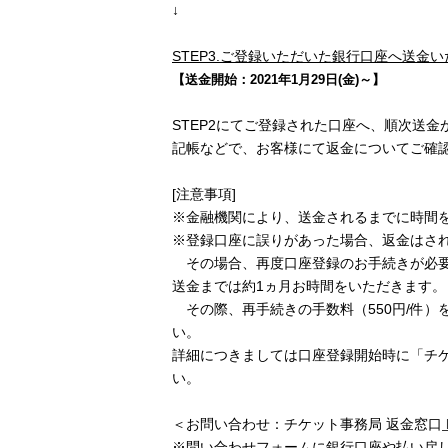
↓
STEP3.
ご登録いただいた銀行口座へ送金い
【送金開始：2021年1月29日(金)～】
STEP2にてご登録された口座へ、順次送金
記帳などで、お客様にて返金についてご確
[注意事項]
※金融機関により、送金されるまでに時間
※登録口座に誤りがあった場合、返金はさ
その場合、再度口座登録のお手続きが必
送金までは約1ヵ月お時間をいただきます。
その際、再手続きの手数料（550円/件）
い。
詳細につきましては口座登録開始時に「チ
い。
＜お問い合わせ：チケット事務局 返金窓口
※問い合わせフォームに銀行口座や払い戻