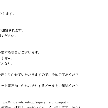
たします。
が開始されます。
認ください。
を要する場合がございます。
れません。
要となり、
を差し引かせていただきますので、予めご了承くださ
ケット事務局」からお送りするメールをご確認くださ
https://info2.y-tickets.jp/inquiry_refund/input
＞
し希望のご連絡をいただいても、払い戻し完了にはなり