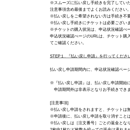
※スムーズに払い戻し手続きを完了してい
注意事項含め最後までよくお読みください
※払い戻しをご希望されない方は手続き不
※払い戻し手続きにチケットは必要ござい
※チケットの購入状況は、申込状況確認ぺ
申込状況確認ぺージのURLは、チケット購
てご確認ください。
STEP
１. 『払い戻し申請』を行ってくださ
払い戻し申請期間内に、申込状況確認ペー
※『払い戻し申請』は、払い戻し申請開始
申請期間外は非表示となりお手続きできま
[注意事項]
※払い戻し申請をされますと、チケットは
※申請後に、払い戻し申請を取り消すこと
※払い戻しは［注文番号］ごとの返金とな
2枚中1枚など枚数を絞っての返金は承れま