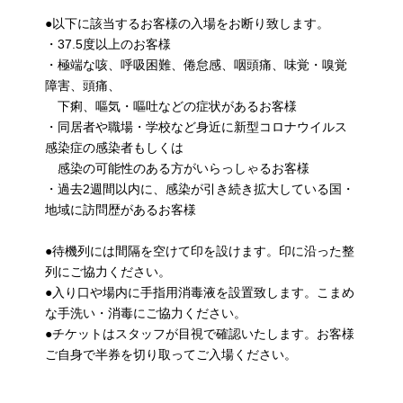
●以下に該当するお客様の入場をお断り致します。
・37.5度以上のお客様
・極端な咳、呼吸困難、倦怠感、咽頭痛、味覚・嗅覚
障害、頭痛、
下痢、嘔気・嘔吐などの症状があるお客様
・同居者や職場・学校など身近に新型コロナウイルス
感染症の感染者もしくは
感染の可能性のある方がいらっしゃるお客様
・過去2週間以内に、感染が引き続き拡大している国・
地域に訪問歴があるお客様
●待機列には間隔を空けて印を設けます。印に沿った整
列にご協力ください。
●入り口や場内に手指用消毒液を設置致します。こまめ
な手洗い・消毒にご協力ください。
●チケットはスタッフが目視で確認いたします。お客様
ご自身で半券を切り取ってご入場ください。