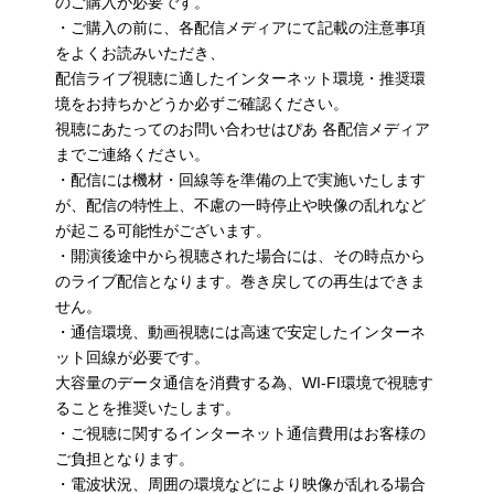
のご購入が必要です。
・ご購入の前に、各配信メディアにて記載の注意事項
をよくお読みいただき、
配信ライブ視聴に適したインターネット環境・推奨環
境をお持ちかどうか必ずご確認ください。
視聴にあたってのお問い合わせはぴあ 各配信メディア
までご連絡ください。
・配信には機材・回線等を準備の上で実施いたします
が、配信の特性上、不慮の一時停止や映像の乱れなど
が起こる可能性がございます。
・開演後途中から視聴された場合には、その時点から
のライブ配信となります。巻き戻しての再生はできま
せん。
・通信環境、動画視聴には高速で安定したインターネ
ット回線が必要です。
大容量のデータ通信を消費する為、WI-FI環境で視聴す
ることを推奨いたします。
・ご視聴に関するインターネット通信費用はお客様の
ご負担となります。
・電波状況、周囲の環境などにより映像が乱れる場合