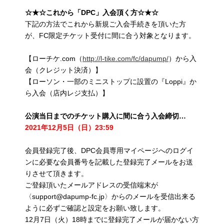
☆★☆これから「DPC」入会頂く方☆★☆
下記の方法でこれから新規ご入会手続きを頂いた方
が、FC限定チケット受付に間に合う対象となります。
【ローチケ.com（
http://l-tike.com/fc/dapump/
）から入
会（クレジット決済）】
【ローソン・一部のミニストップに設置の『Loppi』か
ら入会（店内レジ支払）】
公演当日までのチケット購入に間に合う入会締切…
2021年12月5日（日）23:59
会員登録完了後、DPC会員専用マイページへのログイ
ンに必要な会員番号を記載した登録完了メールをお送
りさせて頂きます。
ご登録頂いたメールアドレスの受信端末が
〈support@dapump-fc.jp〉からのメールを受信出来る
ように必ずご確認と設定をお願い致します。
12月7日（火）18時までに登録完了メールが届かない方