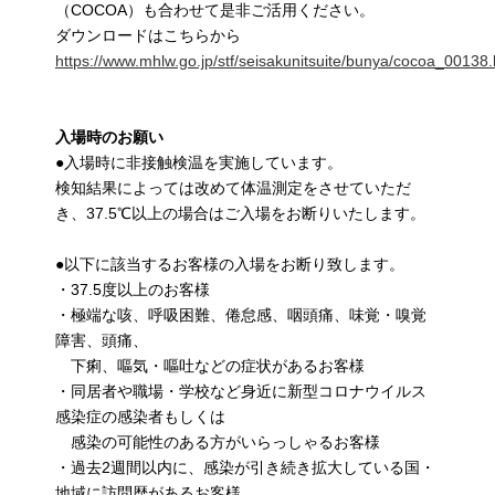
（COCOA）も合わせて是非ご活用ください。
ダウンロードはこちらから
https://www.mhlw.go.jp/stf/seisakunitsuite/bunya/cocoa_00138.
入場時のお願い
●入場時に非接触検温を実施しています。
検知結果によっては改めて体温測定をさせていただ
き、37.5℃以上の場合はご入場をお断りいたします。
●以下に該当するお客様の入場をお断り致します。
・37.5度以上のお客様
・極端な咳、呼吸困難、倦怠感、咽頭痛、味覚・嗅覚
障害、頭痛、
下痢、嘔気・嘔吐などの症状があるお客様
・同居者や職場・学校など身近に新型コロナウイルス
感染症の感染者もしくは
感染の可能性のある方がいらっしゃるお客様
・過去2週間以内に、感染が引き続き拡大している国・
地域に訪問歴があるお客様