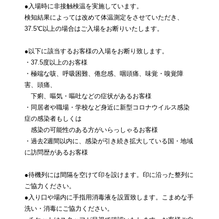
●入場時に非接触検温を実施しています。
検知結果によっては改めて体温測定をさせていただき、
37.5℃以上の場合はご入場をお断りいたします。
●以下に該当するお客様の入場をお断り致します。
・37.5度以上のお客様
・極端な咳、呼吸困難、倦怠感、咽頭痛、味覚・嗅覚障
害、頭痛、
下痢、嘔気・嘔吐などの症状があるお客様
・同居者や職場・学校など身近に新型コロナウイルス感染
症の感染者もしくは
感染の可能性のある方がいらっしゃるお客様
・過去2週間以内に、感染が引き続き拡大している国・地域
に訪問歴があるお客様
●待機列には間隔を空けて印を設けます。印に沿った整列に
ご協力ください。
●入り口や場内に手指用消毒液を設置致します。こまめな手
洗い・消毒にご協力ください。