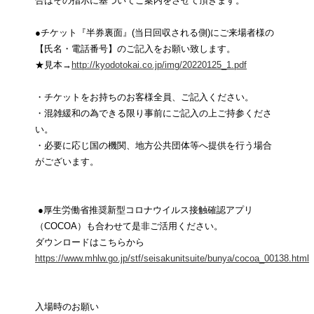
合はその指示に基づいてご案内をさせて頂きます。
●チケット『半券裏面』(当日回収される側)にご来場者様の
【氏名・電話番号】のご記入をお願い致します。
★見本→
http://kyodotokai.co.jp/img/20220125_1.pdf
・チケットをお持ちのお客様全員、ご記入ください。
・混雑緩和の為できる限り事前にご記入の上ご持参くださ
い。
・必要に応じ国の機関、地方公共団体等へ提供を行う場合
がございます。
●厚生労働省推奨新型コロナウイルス接触確認アプリ
（COCOA）も合わせて是非ご活用ください。
ダウンロードはこちらから
https://www.mhlw.go.jp/stf/seisakunitsuite/bunya/cocoa_00138.html
入場時のお願い