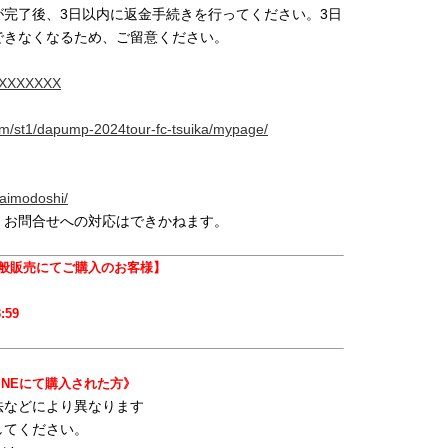
完了後、3日以内に返金手続きを行ってください。3日
できなくなるため、ご留意ください。
6XXXXXXXX
.com/st1/dapump-2024tour-fc-tsuika/mypage/
araimodoshi/
、お問合せへの対応はできかねます。
般販売にてご購入のお客様】
:59
。
LINEにて購入された方》
法などにより異なります
してください。