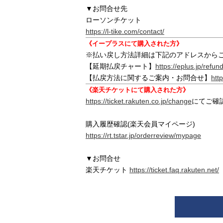
▼お問合せ先
ローソンチケット
https://l-tike.com/contact/
《イープラスにて購入された方》
※払い戻し方法詳細は下記のアドレスから
【延期払戻チャート】
https://eplus.jp/refun
【払戻方法に関するご案内・お問合せ】
htt
《楽天チケットにて購入された方》
https://ticket.rakuten.co.jp/change
にてご確
購入履歴確認(楽天会員マイページ)
https://rt.tstar.jp/orderreview/mypage
▼お問合せ
楽天チケット
https://ticket.faq.rakuten.net/