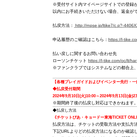
※受付サイト内マイページサイトでの登録が
以内にお手続きいただけない場合、返金が
払戻方法：
http://mpse.jp/ltike7/c.p?-440
申込履歴のご確認はこちら：
https://l-tike
払い戻しに関するお問い合わせ先
ローソンチケット
https://l-tike.com/oc/lt/h
※ファンクラブではシステムなどの都合上
【各種プレイガイドおよびイベンター先行・一
◆払戻受付期間
2024年9月10日(火)10:00～2024年9月13日(金)23
※期間終了後の払戻し対応はできかねます
◆払戻し方法
《チケットぴあ・キョードー東海TICKET ON
払戻方法は、チケットの受取方法や支払方
下記URLよりどの払戻方法になるのか確認