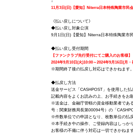
↓
11月3日(日)【愛知】Niterra日本特殊陶業
《払い戻しについて》
◆払い戻し対象公演
9月1日(日)【愛知】Niterra日本特殊陶
◆払い戻し受付期間
【ファンクラブ先行受付にてご購入のお客様】
2024年9月10日(火)10:00～2024年9月16日(月・祝
※期間終了後の払戻し対応はできかねます
◆払戻し方法
送金サービス「CASHPOST」を使用した
記載内容をよくお読みの上、お手続きをお
※送金は、金融庁管轄の資金移動業者であ
号：関東財務局長第00094号）の「CASH
※件数単位での申請となり、枚数単位の払
※本手続き中の操作、ご登録内容はしっか
お客様の不備に伴う対応は一切できかねま