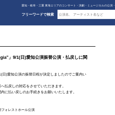
愛知・岐阜・三重 東海エリアのコンサート・演劇・ミュージカルの公演
フリーワードで検索
"Nostalgia"」9/1(日)愛知公演振替公演・払戻しに関
talgia"」9/1(日)愛知公演の振替日程が決定しましたのでご案内い
様へ払戻しの対応をさせていただきます。
間内に払い戻しのお手続きをお願いいたします。
民会館フォレストホール公演