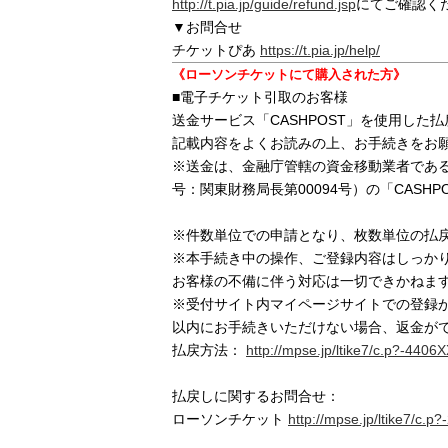
http://t.pia.jp/guide/refund.jsp
にてご確認く
▼お問合せ
チケットぴあ
https://t.pia.jp/help/
《ローソンチケットにて購入された方》
■電子チケット引取のお客様
送金サービス「CASHPOST」を使用した
記載内容をよくお読みの上、お手続きをお
※送金は、金融庁管轄の資金移動業者であ
号：関東財務局長第00094号）の「CASH
※件数単位での申請となり、枚数単位の払
※本手続き中の操作、ご登録内容はしっか
お客様の不備に伴う対応は一切できかねま
※受付サイト内マイページサイトでの登録が
以内にお手続きいただけない場合、返金が
払戻方法：
http://mpse.jp/ltike7/c.p?-44
払戻しに関するお問合せ：
ローソンチケット
http://mpse.jp/ltike7/c