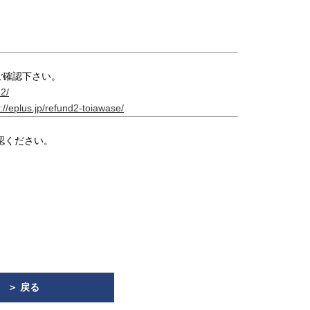
ご確認下さい。
d2/
p://eplus.jp/refund2-toiawase/
認ください。
＞ 戻る