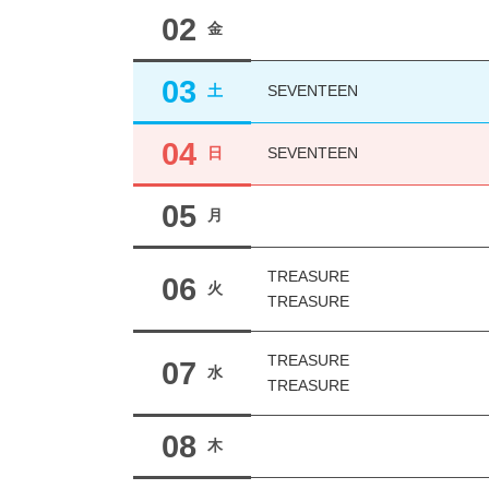
02
金
03
土
SEVENTEEN
04
日
SEVENTEEN
05
月
TREASURE
06
火
TREASURE
TREASURE
07
水
TREASURE
08
木