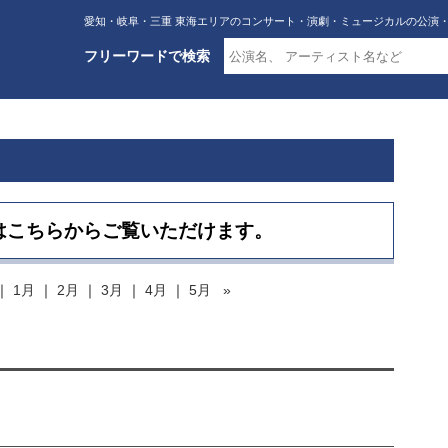
愛知・岐阜・三重 東海エリアのコンサート・演劇・ミュージカルの公演
フリーワードで検索
はこちらからご覧いただけます。
｜
1月
｜
2月
｜
3月
｜
4月
｜
5月
»