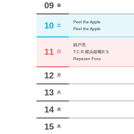
09
金
Peel the Apple
10
土
Peel the Apple
錦戸亮
11
日
T.C.R.横浜銀蝿R.S.
Repezen Foxx
12
月
13
火
14
水
15
木