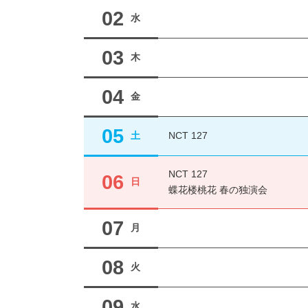
02
水
03
木
04
金
05
土
NCT 127
NCT 127
06
日
蝶花楼桃花 春の独演会
07
月
08
火
09
水