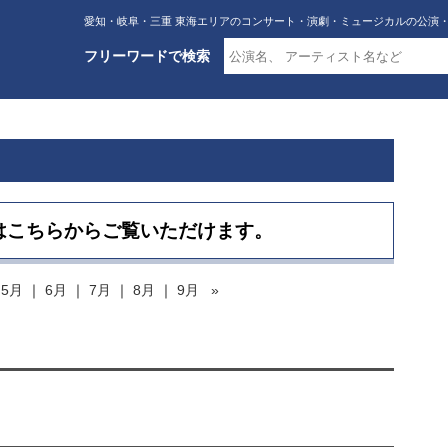
愛知・岐阜・三重 東海エリアのコンサート・演劇・ミュージカルの公演
フリーワードで検索
はこちらからご覧いただけます。
｜
5月
｜
6月
｜
7月
｜
8月
｜
9月
»