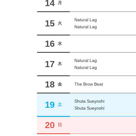
14
月
Natural Lag
15
火
Natural Lag
16
水
Natural Lag
17
木
Natural Lag
18
金
The Brow Beat
Shuta Sueyoshi
19
土
Shuta Sueyoshi
20
日