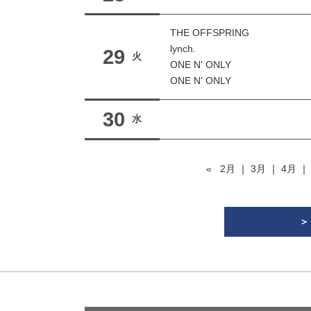
THE OFFSPRING
lynch.
29
火
ONE N' ONLY
ONE N' ONLY
30
水
«
2月
｜
3月
｜
4月
＞