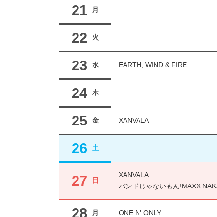
21
月
22
火
23
水
EARTH, WIND & FIRE
24
木
25
金
XANVALA
26
土
XANVALA
27
日
バンドじゃないもん!MAXX NAKA
28
月
ONE N' ONLY